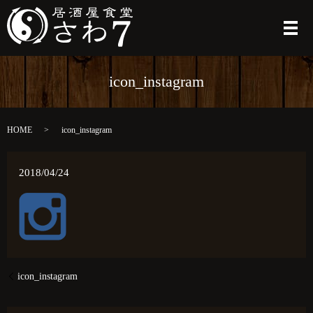
メ
icon_instagram
HOME
icon_instagram
2018/04/24
icon_instagram